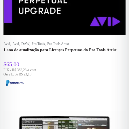
,
,
,
,
Avid
Avid
DAW
Pro Tools
Pro Tools Artist
1 ano de atualização para Licenças Perpetuas do Pro Tools Artist
$
65,00
PIX - R$ 362,28 à vista
Ou 21x de R$ 23,18