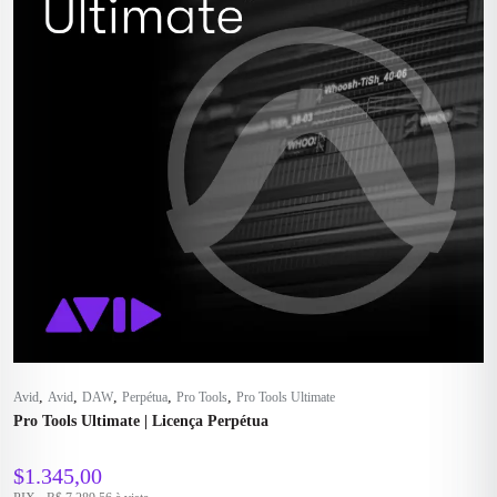
,
,
,
,
,
Avid
Avid
DAW
Perpétua
Pro Tools
Pro Tools Ultimate
Pro Tools Ultimate | Licença Perpétua
$
1.345,00