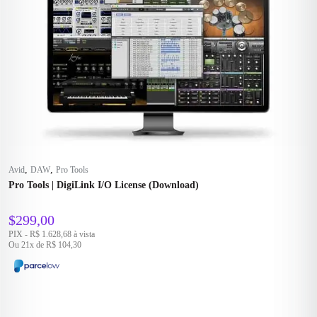
,
,
Avid
DAW
Pro Tools
Pro Tools | DigiLink I/O License (Download)
$
299,00
PIX - R$ 1.628,68 à vista
Ou 21x de R$ 104,30