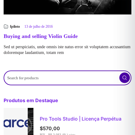
fpiloto
13 de julho de 2016
Buying and selling Violin Guide
Sed ut perspiciatis, unde omnis iste natus error sit voluptatem accusantium
doloremque laudantium, totam rem
Search
for
products
Produtos em Destaque
Pro Tools Studio | Licença Perpétua
$
570,00
PIX - R$ 3.083,49 à vista