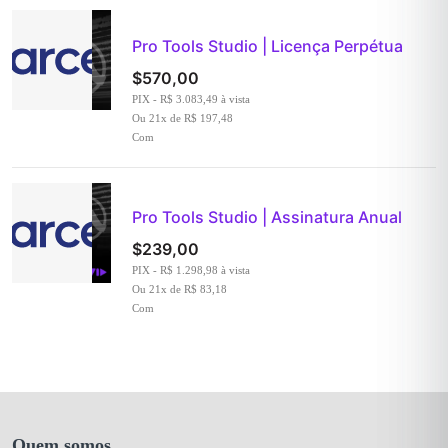
Pro Tools Studio | Licença Perpétua
$
570,00
PIX - R$ 3.083,49 à vista
Ou 21x de R$ 197,48
Com
Pro Tools Studio | Assinatura Anual
$
239,00
PIX - R$ 1.298,98 à vista
Ou 21x de R$ 83,18
Com
Quem somos