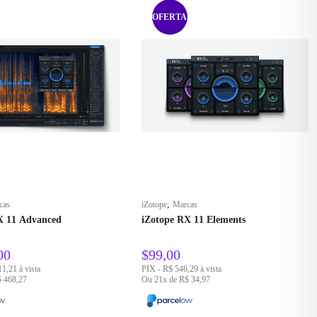
OFERTA!
,
cas
iZotope
Marcas
X 11 Advanced
iZotope RX 11 Elements
00
$
99,00
1,21 à vista
PIX - R$ 546,29 à vista
 468,27
Ou 21x de R$ 34,97