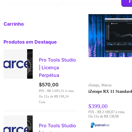
F
Preço
Preço
mínimo
máximo
Carrinho
Produtos em Destaque
Pro Tools Studio
| Licença
Perpétua
$
570,00
,
iZotope
Marcas
PIX - R$ 3.095,31 à vista
iZotope RX 11 Standar
Ou 21x de R$ 198,24
Com
$
399,00
PIX - R$ 2.169,87 à vista
Ou 21x de R$ 138,96
Pro Tools Studio