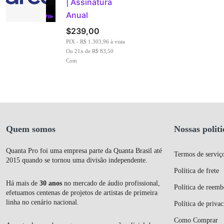
| Assinatura
Anual
$
239,00
PIX - R$ 1.303,96 à vista
Ou 21x de R$ 83,50
Com
Quem somos
Nossas politi
Quanta Pro foi uma empresa parte da Quanta Brasil até
Termos de serviç
2015 quando se tornou uma divisão independente.
Política de frete
Há mais de
30 anos
no mercado de áudio profissional,
Política de reemb
efetuamos centenas de projetos de artistas de primeira
linha no cenário nacional.
Política de priva
Como Comprar