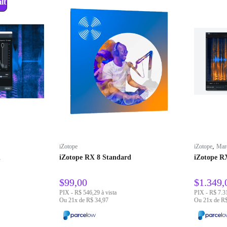
iltrar
,
iZotope
iZotope
Mar
d
iZotope RX 8 Standard
iZotope R
$
99,00
$
1.349,
PIX - R$ 546,29 à vista
PIX - R$ 7.31
Ou 21x de R$ 34,97
Ou 21x de R$