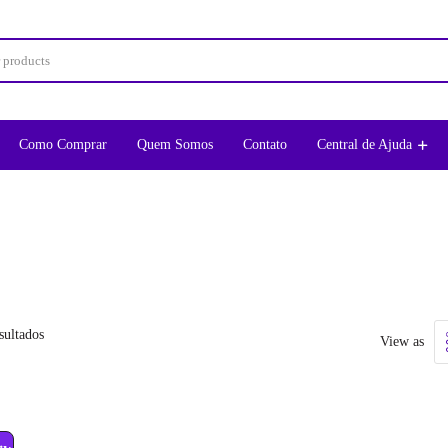
Como Comprar
Quem Somos
Contato
Central de Ajuda
Classificado
sultados
View as
Por
Popularidade