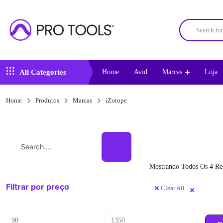
All Categories
Home
Avid
Marcas
Loja
Home
Produtos
Marcas
iZotope
Search:
Mostrando Todos Os 4 Re
Filtrar por preço
Clear All