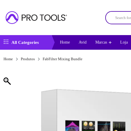
All Categories
Home
Avid
Marcas
Loja
Home
Produtos
FabFilter Mixing Bundle