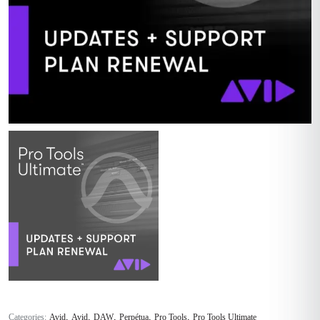
,
,
,
,
,
Categories:
Avid
Avid
DAW
Perpétua
Pro Tools
Pro Tools Ultimate